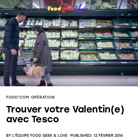
Menu
Food’News
Food’Com
Food’Art
Food’Event
FOOD'COM
OPÉRATION
Food’Life
Trouver votre Valentin(e)
avec Tesco
BY
L'ÉQUIPE FOOD GEEK & LOVE
PUBLISHED:
12 FÉVRIER 2016