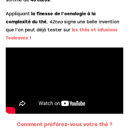
somme de 
45 euros
. 
Appliquant
 la finesse de l’oenologie à la 
complexité du thé
, 
42tea 
signe une belle invention 
que l’on peut déjà tester sur 
les thés et infusions 
Tealeaves
 !  
Comment préférez-vous votre thé ?