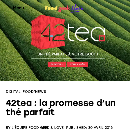
Menu
Food’News
Food’Com
Food’Art
Food’Event
DIGITAL
FOOD'NEWS
Food’Life
42tea : la promesse d’un
thé parfait
BY
L'ÉQUIPE FOOD GEEK & LOVE
PUBLISHED:
30 AVRIL 2016