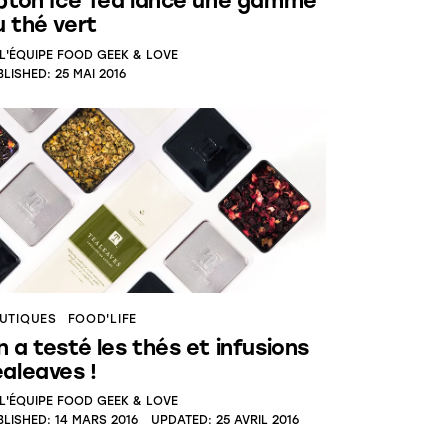
ipton Ice Tea lance une gamme
u thé vert
L'ÉQUIPE FOOD GEEK & LOVE
BLISHED:
25 MAI 2016
UTIQUES
FOOD'LIFE
 a testé les thés et infusions
ealeaves !
L'ÉQUIPE FOOD GEEK & LOVE
BLISHED:
14 MARS 2016
UPDATED:
25 AVRIL 2016