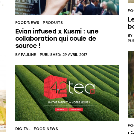
FO
Le
FOOD'NEWS
PRODUITS
b
Evian infused x Kusmi : une
BY
collaboration qui coule de
PU
source !
BY
PAULINE
PUBLISHED:
29 AVRIL 2017
FO
DIGITAL
FOOD'NEWS