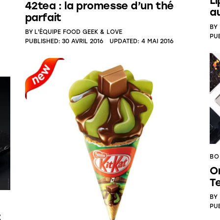
L
42tea : la promesse d’un thé
a
parfait
BY
BY
L'ÉQUIPE FOOD GEEK & LOVE
PU
PUBLISHED:
30 AVRIL 2016
UPDATED:
4 MAI 2016
BO
On
T
BY
PU
t