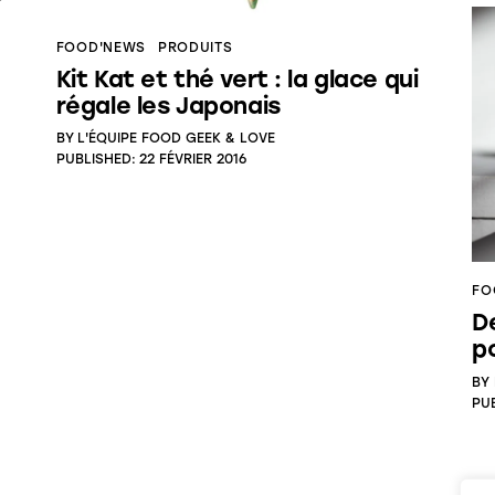
FOOD'NEWS
PRODUITS
Kit Kat et thé vert : la glace qui
régale les Japonais
BY
L'ÉQUIPE FOOD GEEK & LOVE
PUBLISHED:
22 FÉVRIER 2016
FO
D
p
BY
PU