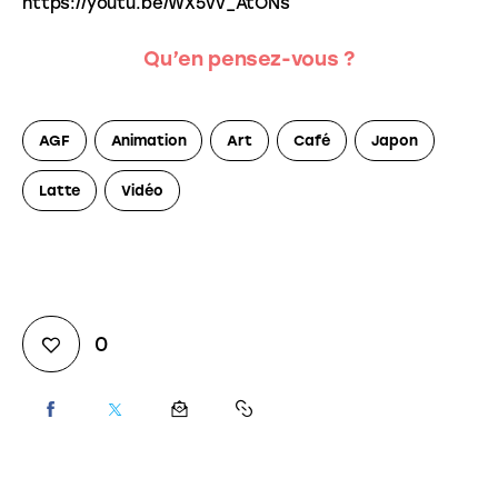
https://youtu.be/WX5vv_AtONs
Qu’en pensez-vous ?
AGF
Animation
Art
Café
Japon
Latte
Vidéo
0