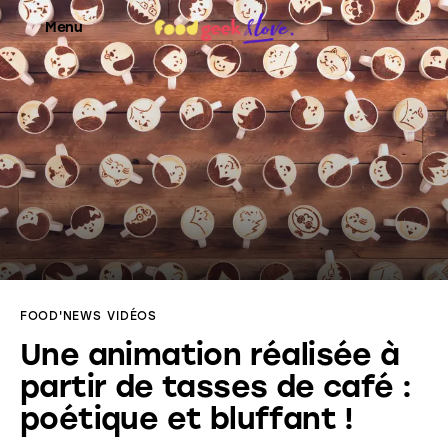
Menu
Food’News
Food’Com
Food’Art
Food’Event
FOOD'NEWS
VIDÉOS
Food’Life
Une animation réalisée à
partir de tasses de café :
poétique et bluffant !