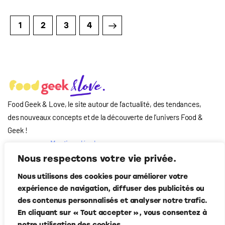
1
2
>
3
4
Food Geek & Love, le site autour de l’actualité, des tendances,
des nouveaux concepts et de la découverte de l’univers Food
&
Geek
!
Mentions légales
Qui-sommes nous
Nous respectons votre vie privée.
?
Nous utilisons des cookies pour améliorer votre
Contact
expérience de navigation, diffuser des publicités ou
Suivez-nous
des contenus personnalisés et analyser notre trafic.
En cliquant sur « Tout accepter », vous consentez à
notre utilisation des cookies.