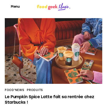
Menu
Food’News
Food’Com
Food’Art
Food’Event
Food’Life
FOOD'NEWS
PRODUITS
Le Pumpkin Spice Latte fait sa rentrée chez
Starbucks !