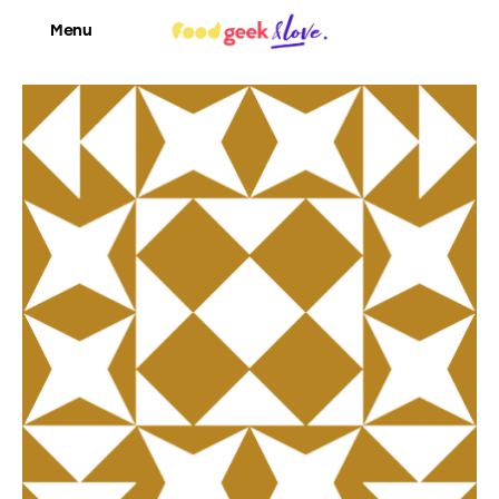
Menu
Food’News
Food’Com
Food’Art
Food’Event
Food’Life