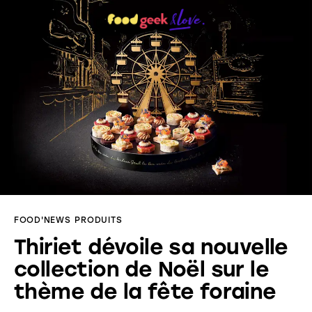
Menu
Food’News
Food’Com
Food’Art
Food’Event
FOOD'NEWS
PRODUITS
Food’Life
Thiriet dévoile sa nouvelle
collection de Noël sur le
thème de la fête foraine