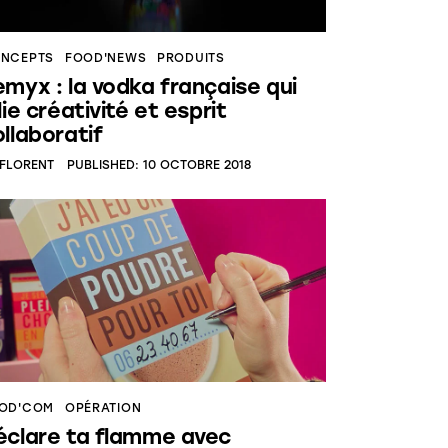
NCEPTS
FOOD'NEWS
PRODUITS
emyx : la vodka française qui
lie créativité et esprit
llaboratif
FLORENT
PUBLISHED:
10 OCTOBRE 2018
OD'COM
OPÉRATION
éclare ta flamme avec