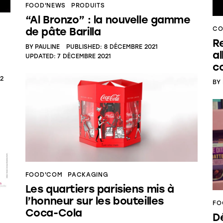
FOOD'NEWS
PRODUITS
“Al Bronzo” : la nouvelle gamme
CO
de pâte Barilla
R
BY
PAULINE
PUBLISHED:
8 DÉCEMBRE 2021
al
UPDATED:
7 DÉCEMBRE 2021
co
22
BY
FOOD'COM
PACKAGING
Les quartiers parisiens mis à
l’honneur sur les bouteilles
FO
Coca-Cola
D