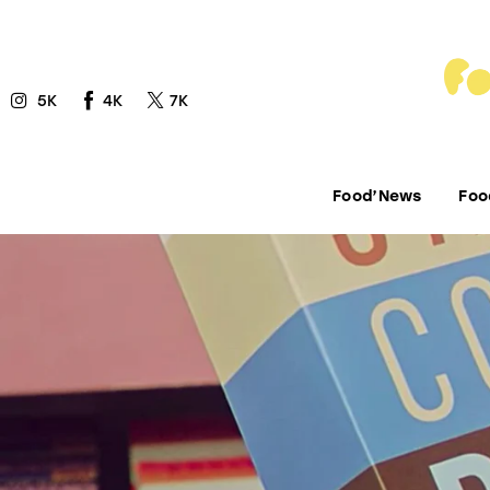
Food’News
Food’Com
5K
4K
7K
Food’Art
Food’Event
Food’News
Foo
Food’Life