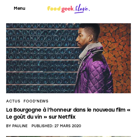
Menu
Food’News
Food’Com
Food’Art
Food’Event
ACTUS
FOOD'NEWS
Food’Life
La Bourgogne à l’honneur dans le nouveau film «
Le goût du vin » sur Netflix
BY
PAULINE
PUBLISHED:
27 MARS 2020