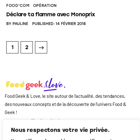
FOOD'COM
OPÉRATION
Déclare ta flamme avec Monoprix
BY
PAULINE
PUBLISHED:
14 FÉVRIER 2018
>
1
2
Food Geek & Love, le site autour de l’actualité, des tendances,
des nouveaux concepts et de la découverte de l’univers Food
&
Geek
!
Mentions légales
Qui-sommes nous
Nous respectons votre vie privée.
?