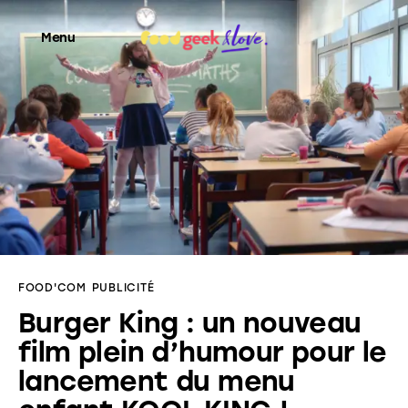
Menu
Food’News
Food’Com
Food’Art
Food’Event
FOOD'COM
PUBLICITÉ
Food’Life
Burger King : un nouveau
film plein d’humour pour le
lancement du menu