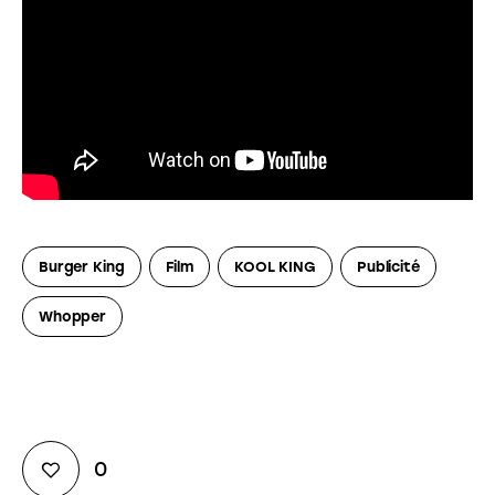
Burger King
Film
KOOL KING
Publicité
Whopper
0