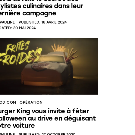
ylistes culinaires dans leur
ernière campagne
PAULINE
PUBLISHED:
18 AVRIL 2024
DATED:
30 MAI 2024
OD'COM
OPÉRATION
rger King vous invite à fêter
alloween au drive en déguisant
otre voiture
PAULINE
PUBLISHED:
27 OCTOBRE 2020