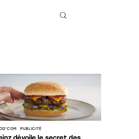
OD'COM
PUBLICITÉ
einz dévoile le secret des