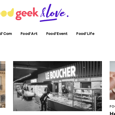
d’Com
Food’Art
Food’Event
Food’Life
FO
H