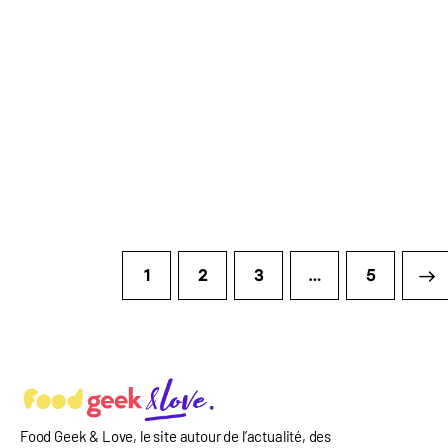
1
2
3
…
>
5
Food Geek & Love, le site autour de l’actualité, des