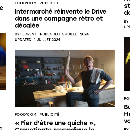
FOOD'COM
PUBLICITÉ
st
ce
Intermarché réinvente le Drive
d
dans une campagne rétro et
BY
décalée
UP
BY
FLORENT
PUBLISHED:
5 JUILLET 2024
UPDATED:
4 JUILLET 2024
FO
Bu
H
FOOD'COM
PUBLICITÉ
v
« Fier d’être une quiche »,
22
Croustipate revendique le
BY