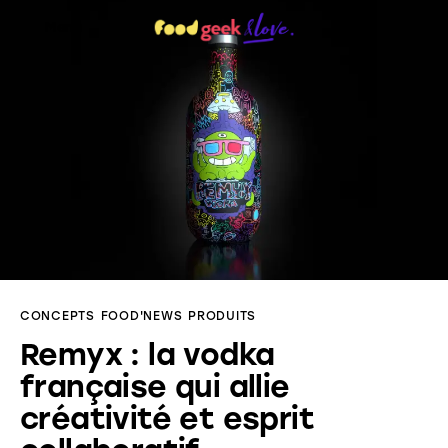
Menu
Food’News
Food’Com
Food’Art
Food’Event
CONCEPTS
FOOD'NEWS
PRODUITS
Food’Life
Remyx : la vodka
française qui allie
créativité et esprit