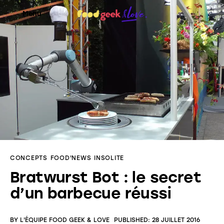
Menu
Food’News
Food’Com
Food’Art
Food’Event
CONCEPTS
FOOD'NEWS
INSOLITE
Food’Life
Bratwurst Bot : le secret
d’un barbecue réussi
BY
L'ÉQUIPE FOOD GEEK & LOVE
PUBLISHED:
28 JUILLET 2016