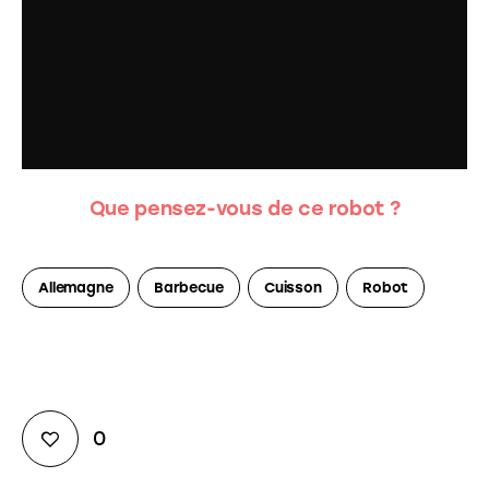
Que pensez-vous de ce robot ?
Allemagne
Barbecue
Cuisson
Robot
0