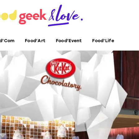
d’Com
Food’Art
Food’Event
Food’Life