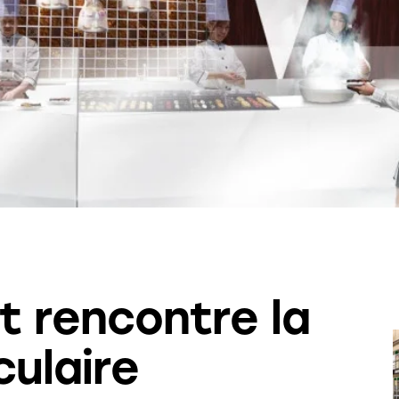
t rencontre la
culaire