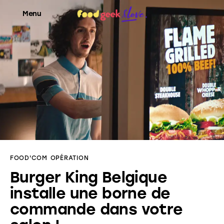
Menu
Food’News
Food’Com
Food’Art
Food’Event
FOOD'COM
OPÉRATION
Food’Life
Burger King Belgique
installe une borne de
commande dans votre