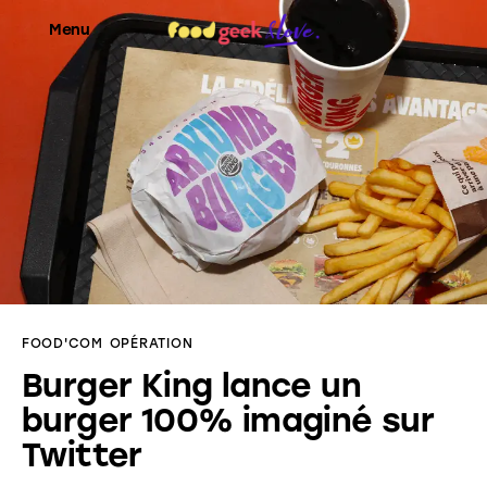
Menu
Food’News
Food’Com
Food’Art
Food’Event
FOOD'COM
OPÉRATION
Food’Life
Burger King lance un
burger 100% imaginé sur
Twitter