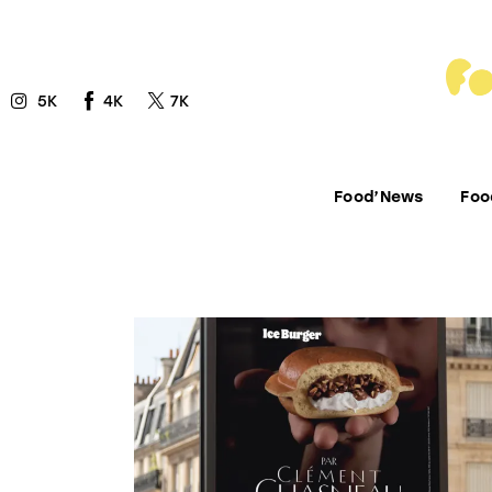
Food’News
Food’Com
5K
4K
7K
Food’Art
Food’Event
Food’News
Foo
Food’Life