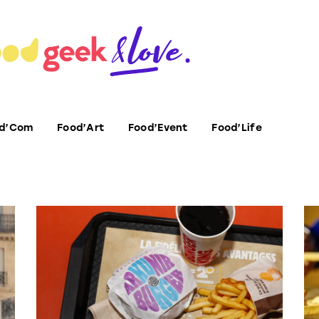
d’Com
Food’Art
Food’Event
Food’Life