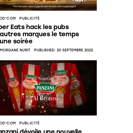
OD'COM
PUBLICITÉ
ber Eats hack les pubs
’autres marques le temps
’une soirée
MORGANE NURIT
PUBLISHED:
20 SEPTEMBRE 2022
OD'COM
PUBLICITÉ
anzani dévoile une nouvelle