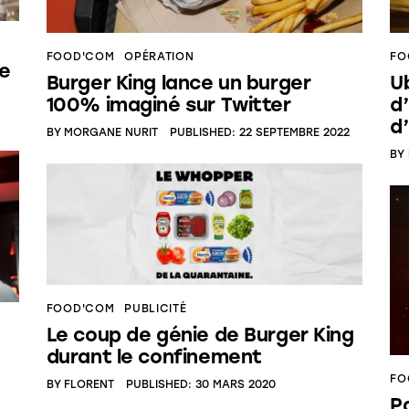
FOOD'COM
OPÉRATION
FO
ce
Burger King lance un burger
U
100% imaginé sur Twitter
d
d
BY
MORGANE NURIT
PUBLISHED:
22 SEPTEMBRE 2022
BY
FOOD'COM
PUBLICITÉ
Le coup de génie de Burger King
durant le confinement
FO
BY
FLORENT
PUBLISHED:
30 MARS 2020
P