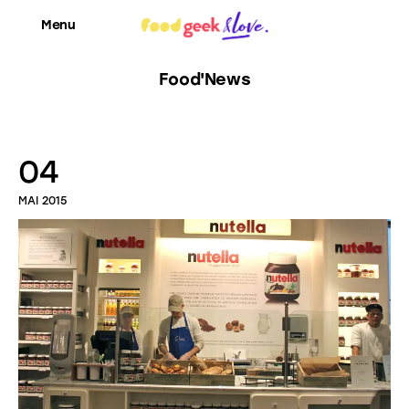
Menu
Food'News
Food’News
04
Food’Com
MAI 2015
Food’Art
Food’Event
Food’Life