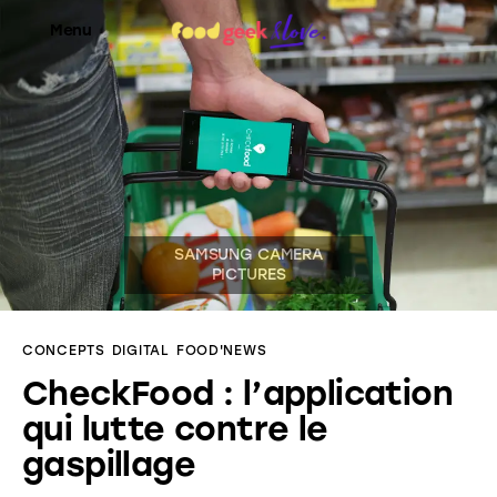
Menu
Food’News
Food’Com
Food’Art
Food’Event
CONCEPTS
DIGITAL
FOOD'NEWS
Food’Life
CheckFood : l’application
qui lutte contre le
gaspillage