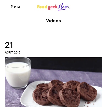
Menu
Vidéos
Food’News
21
Food’Com
AOÛT 2015
Food’Art
Food’Event
Food’Life