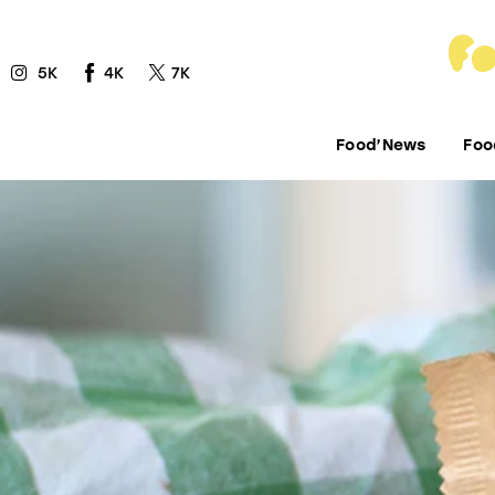
Food’News
5K
4K
7K
Food’Com
Food’Art
Food’News
Foo
Food’Event
Food’Life