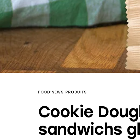
FOOD'NEWS
PRODUITS
Cookie Dough
sandwichs g