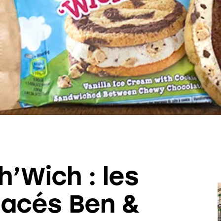
’Wich : les
lacés Ben &