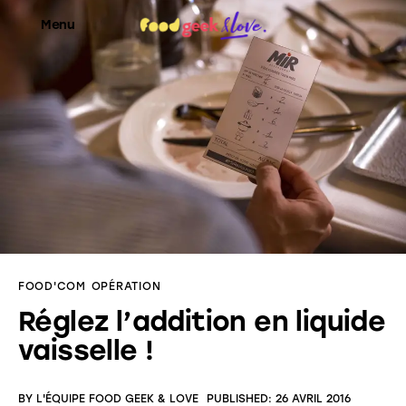
Menu
Food’News
Food’Com
Food’Art
Food’Event
FOOD'COM
OPÉRATION
Food’Life
Réglez l’addition en liquide
vaisselle !
BY
L'ÉQUIPE FOOD GEEK & LOVE
PUBLISHED:
26 AVRIL 2016