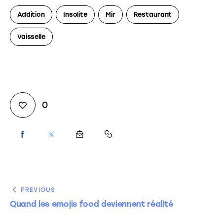
Addition
Insolite
Mir
Restaurant
Vaisselle
0
PREVIOUS
Quand les emojis food deviennent réalité