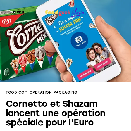
Menu
Food’News
Food’Com
Food’Art
Food’Event
FOOD'COM
OPÉRATION
PACKAGING
Food’Life
Cornetto et Shazam
lancent une opération
spéciale pour l’Euro