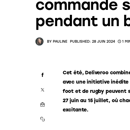
commande si 
pendant un 
BY
PAULINE
PUBLISHED:
28 JUIN 2024
1 MI
Cet été, Deliveroo combine
avec une initiative inédit
foot et de rugby peuvent s
27 juin au 15 juillet, où 
excitante.