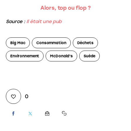
Alors, top ou flop ?
Source :
Il était une pub
Big Mac
Consommation
Déchets
Environnement
McDonald's
Suède
0