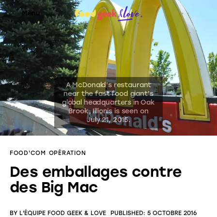
Menu
Food’News
Food’Com
Food’Art
Food’Event
FOOD'COM
OPÉRATION
Food’Life
Des emballages contre
des Big Mac
BY
L'ÉQUIPE FOOD GEEK & LOVE
PUBLISHED:
5 OCTOBRE 2016