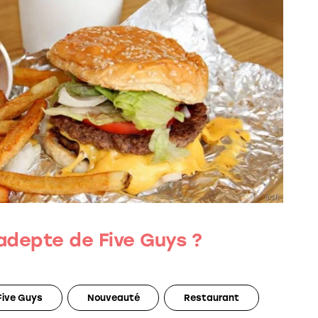
 adepte de Five Guys ?
Five Guys
Nouveauté
Restaurant