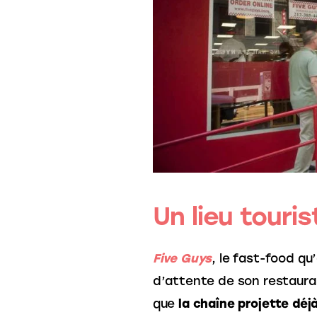
Un lieu touri
Five Guys
, le fast-food qu’
d’attente de son restauran
que 
la chaîne projette déjà