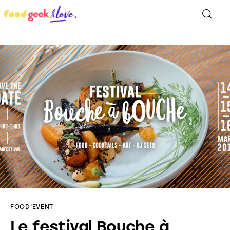
Food’News
Food’Com
Food’Art
Food’Event
Food’Life
FOOD'EVENT
Le festival Bouche à