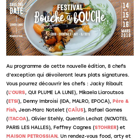
Au programme de cette nouvelle édition, 8 chefs 
d’exception qui dévoileront leurs plats signatures. 
Vous pourrez découvrir les chefs : Jacky Ribault 
(
L’OURS
, QUI PLUME LA LUNE), Mikaela Liaroutsos 
(
ETSI
), Denny Imbroisi (IDA, MALRO, EPOCA), 
Père & 
Fish
, Jean-Marc Notelet (
CAÏUS
), Rafael Gomes 
(
ITACOA
), Olivier Stehly, Quentin Lechat (NOVOTEL 
PARIS LES HALLES), Feffrey Cagnes (
STOHRER
) et 
MAISON PETROSSIAN
. Un rendez-vous food, arty et 