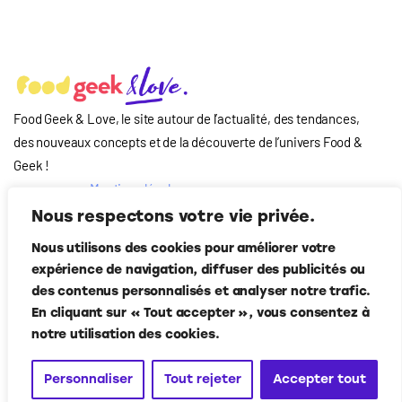
Food Geek & Love, le site autour de l’actualité, des tendances,
des nouveaux concepts et de la découverte de l’univers Food
&
Geek
!
Mentions légales
Qui-sommes nous
Nous respectons votre vie privée.
?
Nous utilisons des cookies pour améliorer votre
Contact
expérience de navigation, diffuser des publicités ou
Suivez-nous
des contenus personnalisés et analyser notre trafic.
En cliquant sur « Tout accepter », vous consentez à
notre utilisation des cookies.
Personnaliser
Tout rejeter
Accepter tout
Food Geek & Love
© Corner Media 2024. Tous droits réservés.