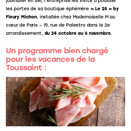
journalier en sel, l’entreprise les invite à pousser 
les portes de sa boutique éphémère 
« Le 25 » by 
Fleury Michon
, installée chez Mademoiselle M au 
cœur de Paris – 19, rue de Palestro dans le 2e 
arrondissement,
 du 24 octobre au 6 novembre
.
Un programme bien chargé
pour les vacances de la
Toussaint :