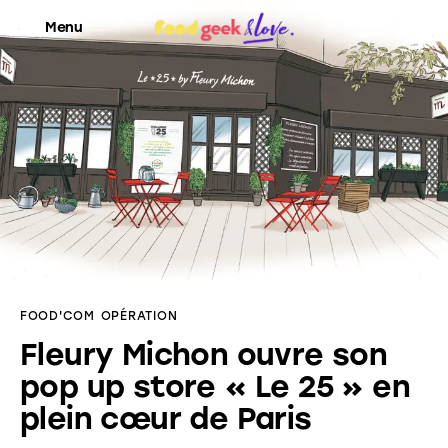
Menu
Food’News
Food’Com
Food’Art
Food’Event
FOOD'COM
OPÉRATION
Food’Life
Fleury Michon ouvre son
pop up store « Le 25 » en
plein cœur de Paris