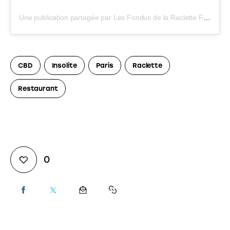
Une publication partagée par Les Fondus de la Raclette FR (@lesfondusdelaraclette_fr)
CBD
Insolite
Paris
Raclette
Restaurant
0