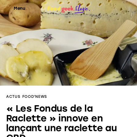
Menu
Food’News
Food’Com
Food’Art
Food’Event
ACTUS
FOOD'NEWS
Food’Life
« Les Fondus de la
Raclette » innove en
lançant une raclette au