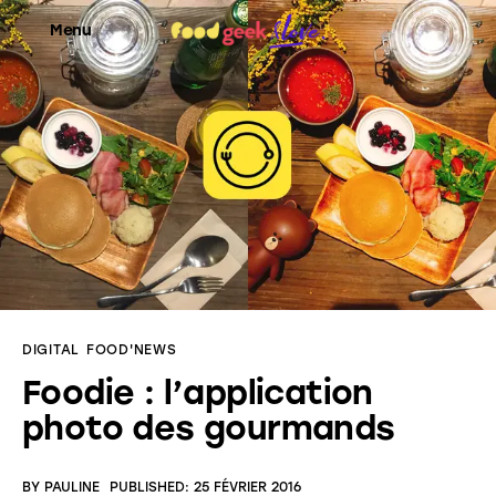
Menu
Food’News
Food’Com
Food’Art
Food’Event
DIGITAL
FOOD'NEWS
Food’Life
Foodie : l’application
photo des gourmands
BY
PAULINE
PUBLISHED:
25 FÉVRIER 2016