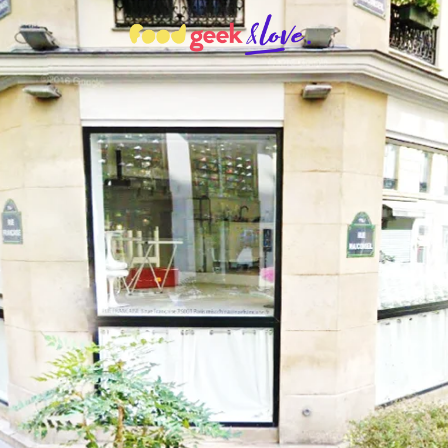
Food’News
Food’Com
Food’Art
Food’Event
Food’Life