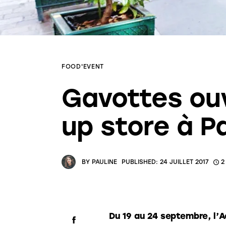
FOOD'EVENT
Gavottes ouv
up store à Pa
BY
PAULINE
PUBLISHED:
24 JUILLET 2017
2
Du 19 au 24 septembre, l’A