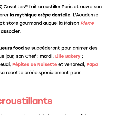
, Gavottes® fait croustiller Paris et ouvre son
́brer
la mythique crêpe dentelle
. L’Académie
ept store gourmand auquel la Maison
Pierre
’associer.
ueurs food
se succèderont pour animer des
ue jour, son Chef : mardi,
Lilie Bakery
;
jeudi,
Pépites de Noisette
et vendredi,
Papa
 sa recette créée spécialement pour
croustillants