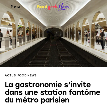
Menu
Food’News
Food’Com
Food’Art
Food’Event
ACTUS
FOOD'NEWS
Food’Life
La gastronomie s’invite
dans une station fantôme
du métro parisien