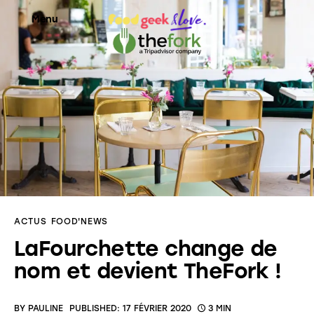
Menu
Food’News
Food’Com
Food’Art
Food’Event
ACTUS
FOOD'NEWS
Food’Life
LaFourchette change de
nom et devient TheFork !
BY
PAULINE
PUBLISHED:
17 FÉVRIER 2020
3 MIN