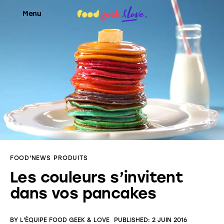
Menu
Food’News
Food’Com
Food’Art
Food’Event
FOOD'NEWS
PRODUITS
Food’Life
Les couleurs s’invitent
dans vos pancakes
BY
L'ÉQUIPE FOOD GEEK & LOVE
PUBLISHED:
2 JUIN 2016