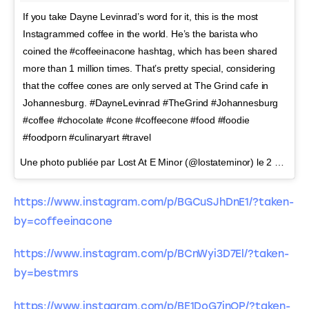
If you take Dayne Levinrad’s word for it, this is the most
Instagrammed coffee in the world. He’s the barista who
coined the #coffeeinacone hashtag, which has been shared
more than 1 million times. That’s pretty special, considering
that the coffee cones are only served at The Grind cafe in
Johannesburg. #DayneLevinrad #TheGrind #Johannesburg
#coffee #chocolate #cone #coffeecone #food #foodie
#foodporn #culinaryart #travel
Une photo publiée par Lost At E Minor (@lostateminor) le
2 Juin 2016 à 19h04 PDT
https://www.instagram.com/p/BGCuSJhDnE1/?taken-
by=coffeeinacone
https://www.instagram.com/p/BCnWyi3D7El/?taken-
by=bestmrs
https://www.instagram.com/p/BE1DoG7jnOP/?taken-