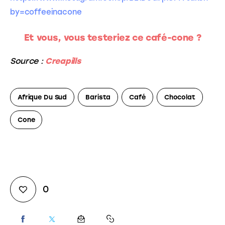
by=coffeeinacone
Et vous, vous testeriez ce café-cone ?
Source :
Creapills
Afrique Du Sud
Barista
Café
Chocolat
Cone
0