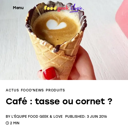
Menu
Food’News
Food’Com
Food’Art
Food’Event
ACTUS
FOOD'NEWS
PRODUITS
Food’Life
Café : tasse ou cornet ?
BY
L'ÉQUIPE FOOD GEEK & LOVE
PUBLISHED:
3 JUIN 2016
2 MIN