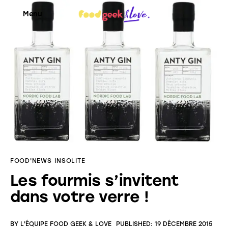
Menu
Food’News
Food’Com
Food’Art
Food’Event
FOOD'NEWS
INSOLITE
Food’Life
Les fourmis s’invitent
dans votre verre !
BY
L'ÉQUIPE FOOD GEEK & LOVE
PUBLISHED:
19 DÉCEMBRE 2015