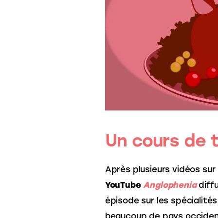
Un cours de t
Après plusieurs vidéos sur l
YouTube 
Anglophenia
 diff
épisode sur les spécialités
beaucoup de pays occidenta