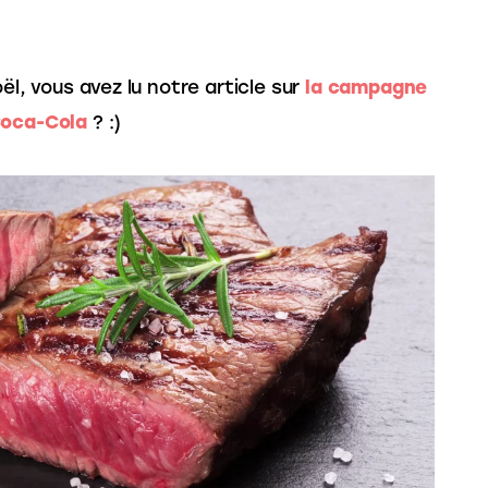
ël, vous avez lu notre article sur 
la campagne 
Coca-Cola
 ? :)