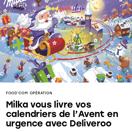
Menu
Food’News
Food’Com
Food’Art
Food’Event
FOOD'COM
OPÉRATION
Food’Life
Milka vous livre vos
calendriers de l’Avent en
urgence avec Deliveroo