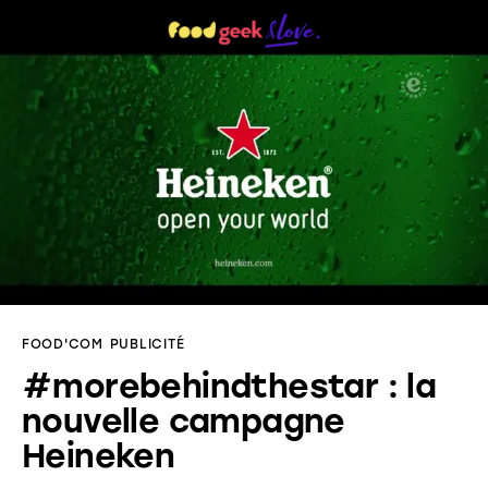
Menu
Food’News
Food’Com
Food’Art
Food’Event
FOOD'COM
PUBLICITÉ
Food’Life
#morebehindthestar : la
nouvelle campagne
Heineken