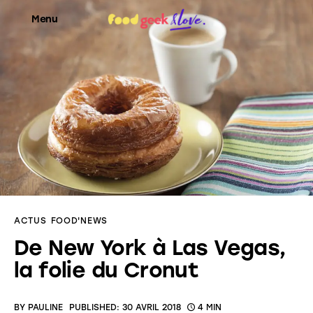
Menu
Food’News
Food’Com
Food’Art
Food’Event
ACTUS
FOOD'NEWS
Food’Life
De New York à Las Vegas,
la folie du Cronut
BY
PAULINE
PUBLISHED:
30 AVRIL 2018
4 MIN