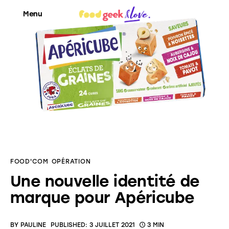
Menu
Food’News
Food’Com
Food’Art
Food’Event
FOOD'COM
OPÉRATION
Food’Life
Une nouvelle identité de
marque pour Apéricube
BY
PAULINE
PUBLISHED:
3 JUILLET 2021
3 MIN