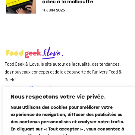
adieu à la malbouffe
11 JUIN 2025
Food Geek & Love, le site autour de l’actualité, des tendances,
des nouveaux concepts et de la découverte de l’univers Food
&
Geek
!
Mentions légales
Qui-sommes nous
Nous respectons votre vie privée.
?
Nous utilisons des cookies pour améliorer votre
Contact
expérience de navigation, diffuser des publicités ou
Suivez-nous
des contenus personnalisés et analyser notre trafic.
En cliquant sur « Tout accepter », vous consentez à