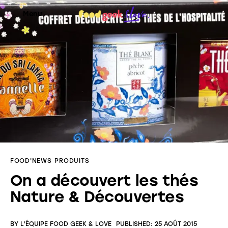
Menu
Food’News
Food’Com
Food’Art
Food’Event
FOOD'NEWS
PRODUITS
Food’Life
On a découvert les thés
Nature & Découvertes
BY
L'ÉQUIPE FOOD GEEK & LOVE
PUBLISHED:
25 AOÛT 2015