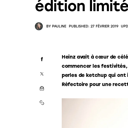
édition limite
BY
PAULINE
PUBLISHED:
27 FÉVRIER 2019
UPD
Heinz avait à cœur de céle
commencer les festivités,
perles de ketchup qui ont 
Réfectoire pour une recett