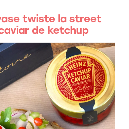
ase twiste la street
 caviar de ketchup