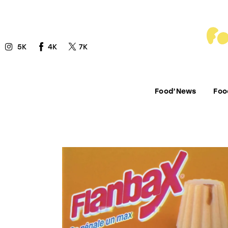
Food’News
Food’Com
5K
4K
7K
Food’Art
Food’Event
Food’News
Foo
Food’Life