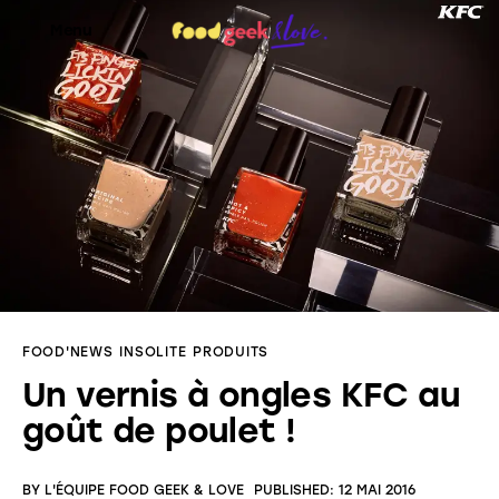
Menu
Food’News
Food’Com
Food’Art
Food’Event
FOOD'NEWS
INSOLITE
PRODUITS
Food’Life
Un vernis à ongles KFC au
goût de poulet !
BY
L'ÉQUIPE FOOD GEEK & LOVE
PUBLISHED:
12 MAI 2016