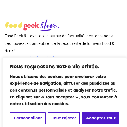
Food Geek & Love, le site autour de l’actualité, des tendances,
des nouveaux concepts et de la découverte de l’univers Food
&
Geek
!
Mentions légales
Qui-sommes nous
Nous respectons votre vie privée.
?
Nous utilisons des cookies pour améliorer votre
Contact
expérience de navigation, diffuser des publicités ou
Suivez-nous
des contenus personnalisés et analyser notre trafic.
En cliquant sur « Tout accepter », vous consentez à
notre utilisation des cookies.
Personnaliser
Tout rejeter
Accepter tout
Food Geek & Love
© Corner Media 2024. Tous droits réservés.