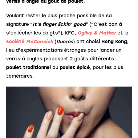
vernis à ongle au goût de poulet
. 
Voulant rester le plus proche possible de sa 
signature “
It’s finger lickin’ good
” (“C’est bon à 
s’en lécher les doigts”), KFC, 
Ogilvy & Mather
 et la 
société 
McCormick
 (
Ducros
) ont choisi 
Hong Kong
, 
lieu d’expérimentations étranges 
pour lancer un 
vernis à ongles proposant 2 goûts différents : 
poulet traditionnel
 ou 
poulet épicé
, pour les plus 
téméraires.