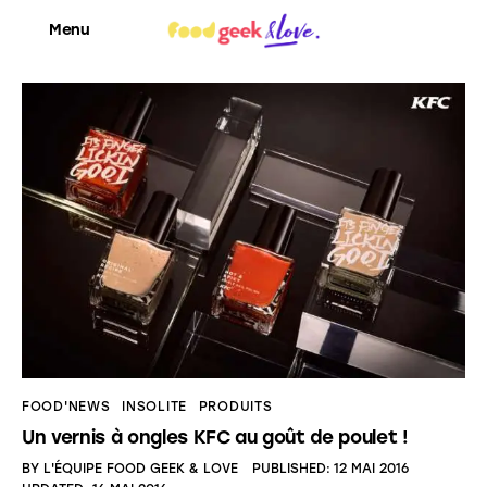
Menu
Food’News
Food’Com
Food’Art
Food’Event
Food’Life
FOOD'NEWS
INSOLITE
PRODUITS
Un vernis à ongles KFC au goût de poulet !
BY
L'ÉQUIPE FOOD GEEK & LOVE
PUBLISHED:
12 MAI 2016