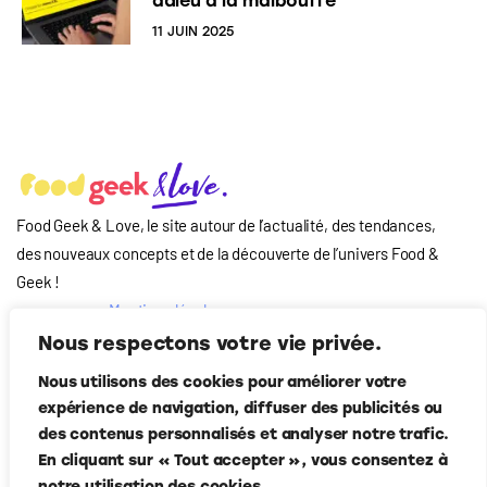
adieu à la malbouffe
11 JUIN 2025
Food Geek & Love, le site autour de l’actualité, des tendances,
des nouveaux concepts et de la découverte de l’univers Food
&
Geek
!
Mentions légales
Qui-sommes nous
Nous respectons votre vie privée.
?
Nous utilisons des cookies pour améliorer votre
Contact
expérience de navigation, diffuser des publicités ou
Suivez-nous
des contenus personnalisés et analyser notre trafic.
En cliquant sur « Tout accepter », vous consentez à
notre utilisation des cookies.