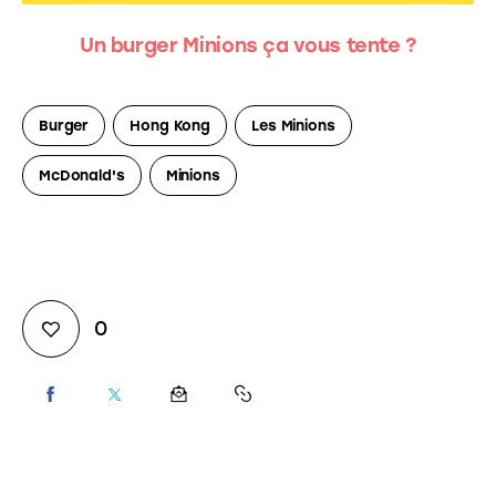
Un burger Minions ça vous tente ?
Burger
Hong Kong
Les Minions
McDonald's
Minions
0