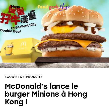
Menu
Food’News
Food’Com
Food’Art
Food’Event
FOOD'NEWS
PRODUITS
Food’Life
McDonald’s lance le
burger Minions à Hong
Kong !