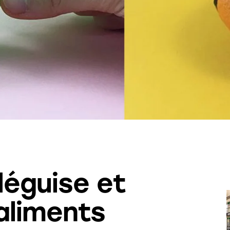
déguise et
aliments