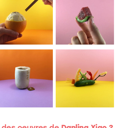
 des oeuvres de
Danling Xiao ?