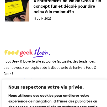
« Enterrement de Vie de Gras » : le
concept fun et décalé pour dire
adieu à la malbouffe
11 JUIN 2025
Food Geek & Love, le site autour de l’actualité, des tendances,
des nouveaux concepts et de la découverte de l’univers Food
&
Geek
!
Mentions légales
Qui-sommes nous
Nous respectons votre vie privée.
?
Nous utilisons des cookies pour améliorer votre
Contact
expérience de navigation, diffuser des publicités ou
Suivez-nous