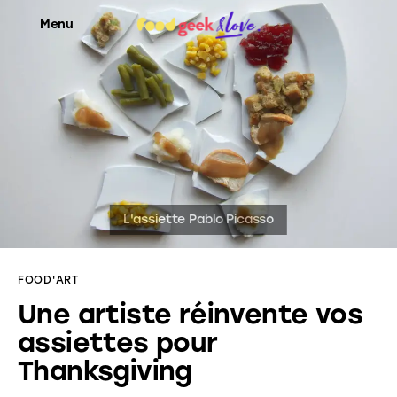
Menu
Food’News
Food’Com
Food’Art
Food’Event
FOOD'ART
Food’Life
Une artiste réinvente vos
assiettes pour
Thanksgiving